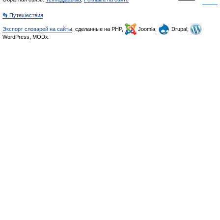
👣 Путешествия
Экспорт словарей на сайты
, сделанные на PHP,
Joomla,
Drupal,
WordPress, MODx.