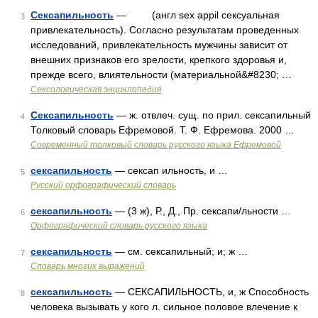
Сексапильность
— (англ sex appil сексуальная
3
привлекательность). Согласно результатам проведенных
исследований, привлекательность мужчины зависит от
внешних признаков его зрелости, крепкого здоровья и,
прежде всего, влиятельности (материальной&#8230; …
Сексологическая энциклопедия
Сексапильность
— ж. отвлеч. сущ. по прил. сексапильный
4
Толковый словарь Ефремовой. Т. Ф. Ефремова. 2000 …
Современный толковый словарь русского языка Ефремовой
сексапильность
— сексап ильность, и …
5
Русский орфографический словарь
сексапильность
— (3 ж), Р., Д., Пр. сексапи/льности …
6
Орфографический словарь русского языка
сексапильность
— см. сексапильный; и; ж …
7
Словарь многих выражений
сексапильность
— СЕКСАПИЛЬНОСТЬ, и, ж Способность
8
человека вызывать у кого л. сильное половое влечение к