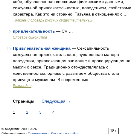
себе, обусловленная внешними физическими данными,
сексуальной привлекательностью, поведением, свойствами
характера. Как это ни странно, Татьяна в отношениях с …
Толковый словарь русских существительных
привлекательность
— См …
9
Словарь синонимов
Привлекательная женщина
— Сексапильность
10
сексуальная привлекательность, чувственная манера
поведения, привлекающая внимание и провоцирующая на
мысли о сексе. Традиционно отождествлялась с
женственностью, однако с развитием общества стала
присуща и мужчинам. В современных …
Википедия
Страницы
Следующая
→
1
2
3
4
© Академик, 2000-2026
18+
Обратная связь:
Техподдержка
,
Реклама на сайте